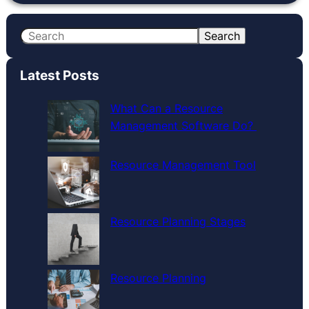
S
Search
e
a
Latest Posts
r
c
What Can a Resource
h
Management Software Do?
Resource Management Tool
Resource Planning Stages
Resource Planning