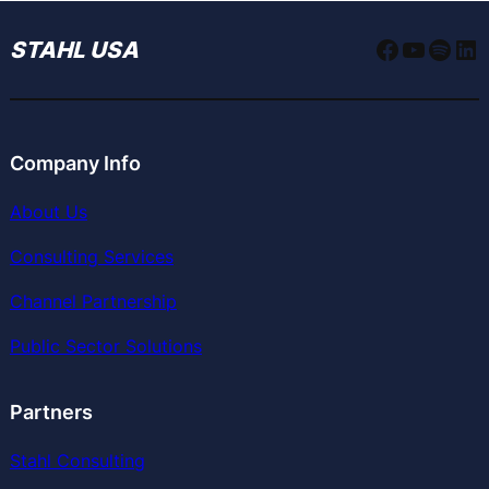
Faceboo
YouTu
Spoti
Li
STAHL USA
Company Info
About Us
Consulting Services
Channel Partnership
Public Sector Solutions
Partners
Stahl Consulting